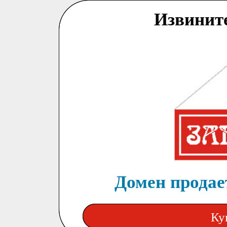
Извинит
Домен продает
Ку